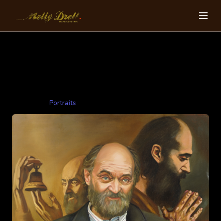
Helilooja Arvo Pärt
90x115cm 2009 õli,lõuend
Categories:
Portraits