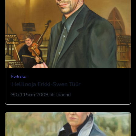
Portraits
Helilooja Erkki-Swen Tüür
90x115cm 2009 õli, lõuend