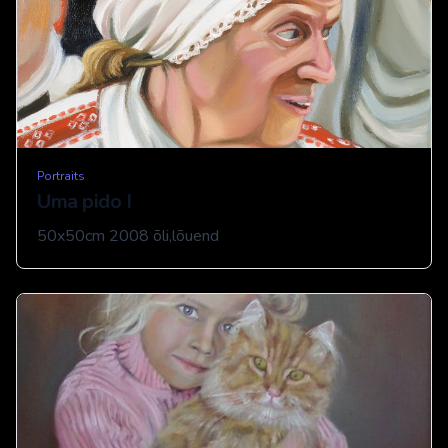
Portraits
Uma pido I
50x50cm 2008 õli,lõuend