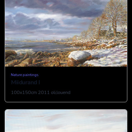
Nature paintings
Miidurand I
100x150cm 2011 oli,louend