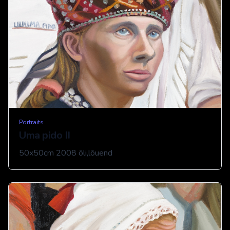
Portraits
Uma pido II
50x50cm 2008 õli,lõuend