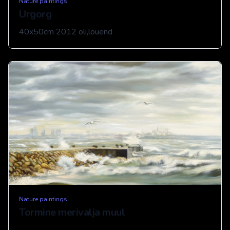
Nature paintings
Urgorg
40x50cm 2012 oli,louend
Nature paintings
Tormine merivalja muul