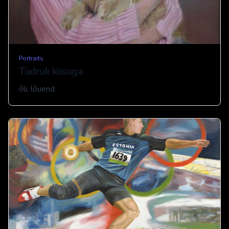
Portraits
Tüdruk kiisuga
õli, lõuend