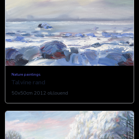
Nature paintings
Talvine rand
50x50cm 2012 oli,louend