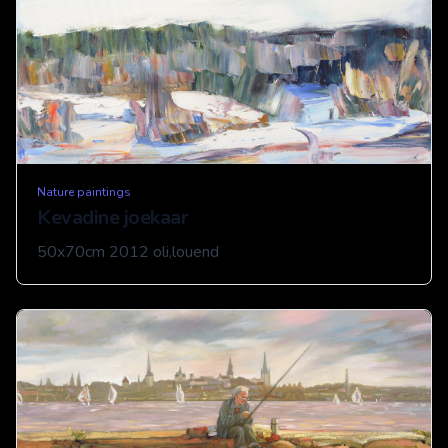
Nature paintings
Kevadine joekaar
50x70cm 2012 oli,louend