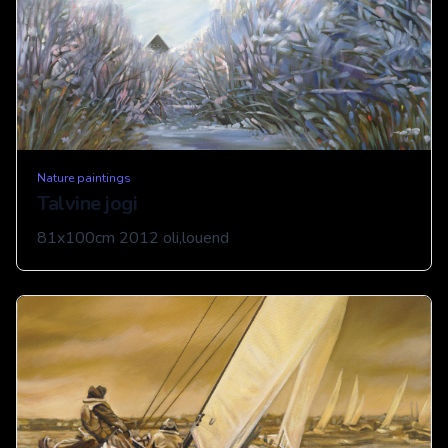
Nature paintings
Talvine jogi
81x100cm 2012 oli,louend