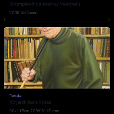
Olümpiavõitja Andrus Veerpalu
2009 õli,lõuend
Portraits
Kirjanik Jaan Kross
90x115cm 2009 õli, lõuend