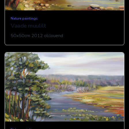
Nature paintings
Vaade muulilt
50x50cm 2012 oli,louend