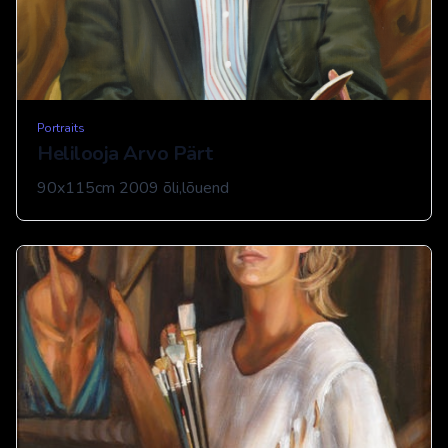
Portraits
Helilooja Arvo Pärt
90x115cm 2009 õli,lõuend