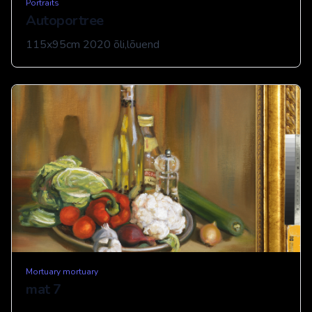
Portraits
Autoportree
115x95cm 2020 õli,lõuend
Mortuary mortuary
mat 7