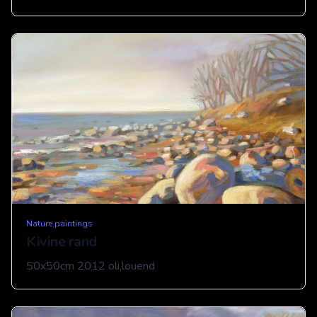
Nature paintings
Kivine rand
50x50cm 2012 oli,louend