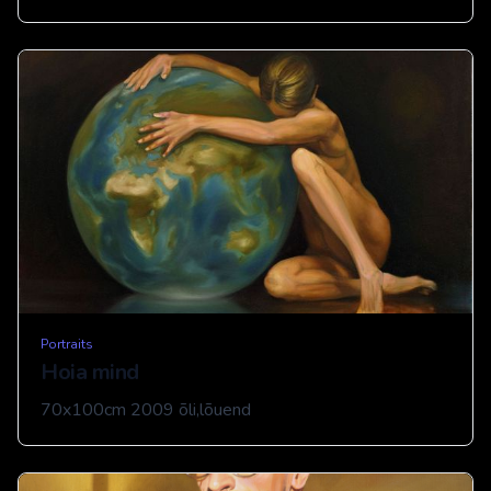
Portraits
Hoia mind
70x100cm 2009 õli,lõuend