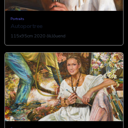
Portraits
Autoportree
115x95cm 2020 õli,lõuend