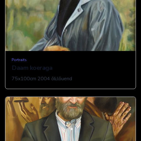
Portraits
Daam koeraga
75x100cm 2004 õli,lõuend