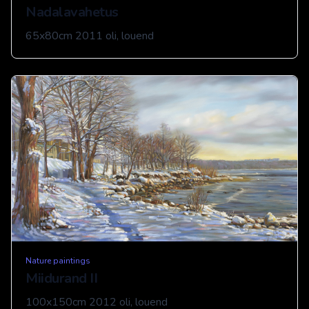
Nadalavahetus
65x80cm 2011 oli, louend
Nature paintings
Miidurand II
100x150cm 2012 oli, louend