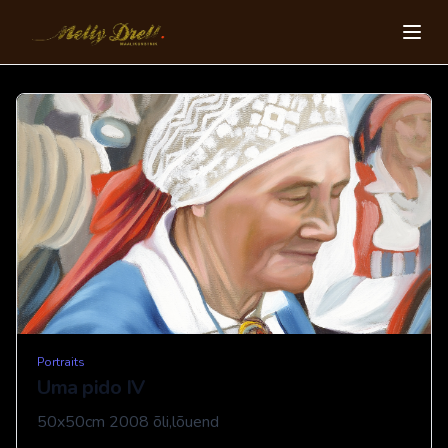
Portraits
Uma pido IV
50x50cm 2008 õli,lõuend